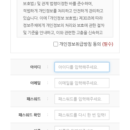
제 3 조 (약관의 적용)
보호법｣ 및 관계 법령이정한 바를 준수하여,
① 이 약관은 거룩한빛광성교회가 제공하는
적법하게 개인정보를 처리하고 안전하게 관리하고
개별서비스에 관한 이용안내( 이하 서비스별 안내라
있습니다. 이에 ｢개인정보 보호법｣ 제30조에 따라
합니다) 와 함께 적용합니다.
정보주체에게 개인정보의 처리와 보호에 관한 절차
② 이 약관에 명시되지 아니한 사항에 대해서는
및 기준을 안내하고, 이와 관련한 고충을 신속하고
관계법령 및 서비스별 안내의 취지에 따라 적용할 수
원활하게 처리할 수 있도록 하기 위하여 다음과 같이
개인정보취급방침 동의
(필수)
있습니다.
개인정보 처리방침을 수립·공개합니다. 제1조
③ 회원가입시 회원의 신상정보는
(개인정보의 처리 목적) 교회는 다음의 목적을
거룩한빛광성교회에서 가입자에게 자료를
위하여 개인정보를 처리합니다. 처리하고 있는
아이디
:
제공하거나 통계의 목적으로 사용할 수 있습니다.
개인정보는 다음의 목적 외의 용도로는 이용되지
않으며, 이용 목적이 변경되는 경우에는 ｢개인정보
제 4 조 ( 용어의 정의)
이메일
:
보호법｣ 제18조에 따라 별도의 동의를 받는 등
① 이 약관에서 사용하는 용어의 정의는 다음과
필요한 조치를 이행할 예정입니다. 1. 신규 교인 등록
같습니다.
및 교적 관리 가. 새로운 교인에 대한 개인정보 수집
패스워드
:
1. 이용자라함은 회원제서비스를 이용하는 사람을
및 동의 절차를 통한 교적부 기록·관리 나. 교인 명부
말합니다.
작성, 제직 선출 및 임명 등 교회의 기본적인 행정
패스워드 확인
:
2. 이용계약 이라 함은 서비스 이용과 관련하여
사무 처리 2. 교회 의사결정 및 행정 업무 위탁
거룩한빛광성교회와 이용자간에 체결하는 계약을
(전자투표 등) 가. 교회 장로 선출 등 주요