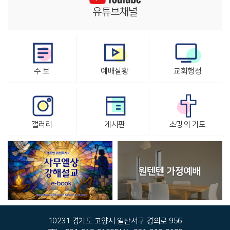
유튜브채널
주 보
예배실황
교회행정
갤러리
게시판
소망의 기도
10231 경기도 고양시 일산서구 경의로 956