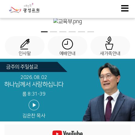
인사말
예배안내
새가족안내
금주의 주일설교
2026. 08. 02
하나님께서 사랑하십니다
롬 8:31-39
김은찬 목사