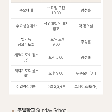
수요일 오전
수요예배
광성홀
10:30
성경대학 안내지
수요성경대학
각 강의실
참고
빛가득
금요일 오후
광성홀
금요기도회
9:00
새벽기도회(월~
오전 5:00
광성홀
금)
저녁기도회(월~
오후 9:00
두손모아(B1)
토)
주일영상예배
주일 2,3,4부
그레이스홀(4F)
주일학교
Sunday School