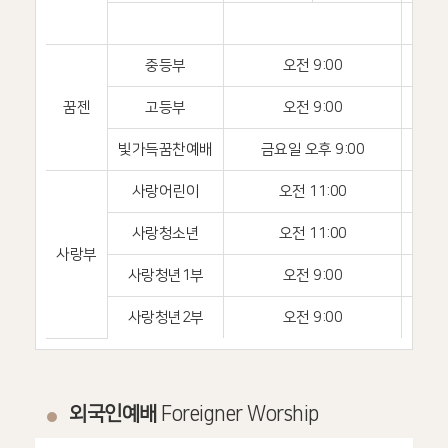
중등부
오전 9:00
지
꿈젠
고등부
오전 9:00
드림
빛가득꿈찬예배
금요일 오후 9:00
지
사랑어린이
오전 11:00
비전센
사랑청소년
오전 11:00
비
사랑부
사랑청년1부
오전 9:00
비
사랑청년2부
오전 9:00
비전센
외국인예배
Foreigner Worship