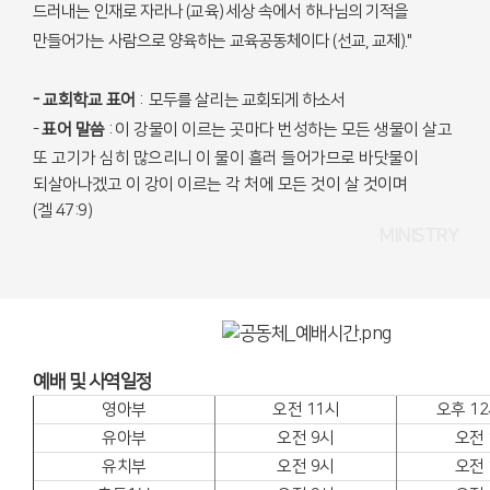
드러내는 인재로 자라나 (교육) 세상 속에서 하나님의 기적을
만들어가는 사람으로 양육하는 교육공동체이다 (선교, 교제)."
- 교회학교 표어
:
모두를 살리는 교회되게 하소서
-
표어 말씀
:
이 강물이 이르는 곳마다 번성하는 모든 생물이 살고
또 고기가 심히 많으리니 이 물이 흘러 들어가므로 바닷물이
되살아나겠고 이 강이 이르는 각 처에 모든 것이 살 것이며
(겔 47:9)
MINISTRY
예배 및 사역일정
영아부
오전 11시
오후 12
유아부
오전 9시
오전 
유치부
오전 9시
오전 