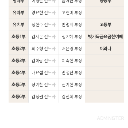
영아부
이영신 전도사
윤혜진 부장
중등부
유아부
양요한 전도사
고현미 부장
유치부
정현주 전도사
반명지 부장
고등부
초등1부
김시온 전도사
정지혜 부장
빛가득금요꿈찬예배
초등2부
최주형 전도사
배은영 부장
어와나
초등3부
김하람 전도사
이숙현 부장
초등4부
배요섭 전도사
민경진 부장
초등5부
장예찬 전도사
권기현 부장
초등6부
김정권 전도사
김진희 부장
ADMINISTER