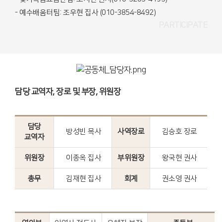
- 예수배움터팀: 조우현 집사 (010-3854-8492)
PARTICIPATE
담당 교역자, 장로 및 부장, 위원장
담당
방성빈 목사
사역장로
김승호 장로
교역자
위원장
이종옥 집사
부위원장
왕국현 권사
총무
김재현 집사
회계
권소영 권사