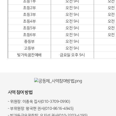
초등1부
오전 9시
오전 
초등2부
오전 9시
오전 
초등3부
오전 9시
오전 
초등4부
오전 9시
오전 
초등5부
오전 9시
오전 
초등6부
오전 9시
오전 
중등부
오전 9시
고등부
오전 9시
빛가득꿈찬예배
금요일 오후 9시
사역 참여 방법
- 위원장: 이종옥 집사(010-3709-0990)
- 부위원장: 왕국현 권사(010-8616-4945)
- 빛가득금요꿈찬팀:
오지선 권사(010-3203-4195)