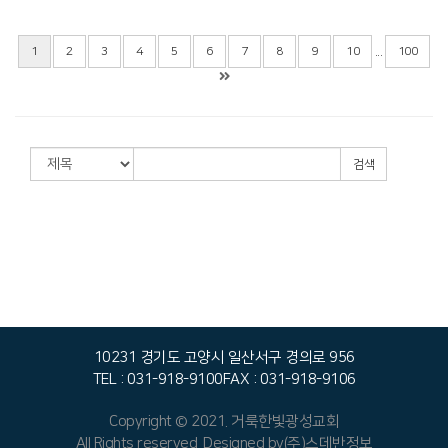
Views
...
1
2
3
4
5
6
7
8
9
10
100
검색
10231 경기도 고양시 일산서구 경의로 956
TEL : 031-918-9100
FAX : 031-918-9106
Copyright © 2021. 거룩한빛광성교회
All Rights reserved. Designed by
(주)스데반정보