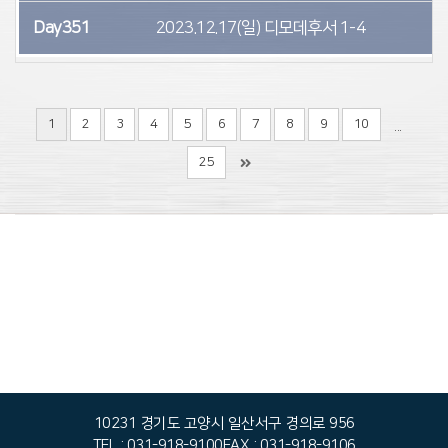
Day351
2023.12.17(일)
디모데후서 1-4
5
1
2
3
4
5
6
7
8
9
10
...
25
10231 경기도 고양시 일산서구 경의로 956
TEL : 031-918-9100
FAX : 031-918-9106