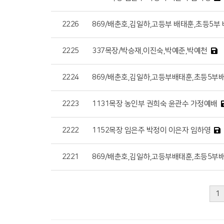
2226
869/배춘호,김일하,고등부 배태훈,초등5부 
2225
337목장/박승재,이진숙,박예준,박예천
2224
869/배춘호,김일하,고등부배태훈,초등5부배
2223
1131목장 농인부 권희숙 윤관수 가정예배
2222
1152목장 임은주 박정이 이은자 임하영
2221
869/배춘호,김일하,고등부배태훈,초등5부배
1