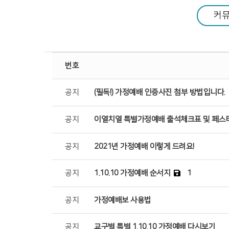
커
공동체 사역
복지 문화
번호
공지
(필독!) 가정예배 인증사진 첨부 방법입니다.
커뮤니티
공지
이열치열 특별가정예배 출석체크표 및 페스
공지
2021년 가정예배 이렇게 드려요!
공지
1.10.10 가정예배 순서지
1
공지
가정예배보 사용법
공지
교구별 특별 1.10.10 가정예배 다시보기