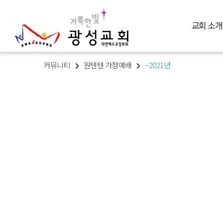
교회 소개
커뮤니티
원텐텐 가정예배
~2021년
교회 소개
예배 말씀
미디어 미니스트리
교육 훈련