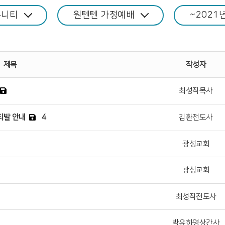
뮤니티
원텐텐 가정예배
~2021
제목
작성자
최성직목사
티발 안내
4
김환전도사
광성교회
광성교회
최성직전도사
박유하영상간사