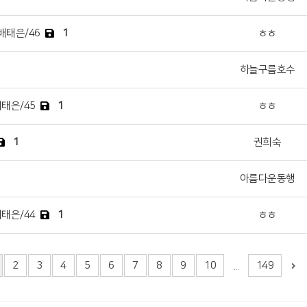
배태은/46
1
ㅎㅎ
하늘구름호수
태은/45
1
ㅎㅎ
1
권희숙
아름다운동행
태은/44
1
ㅎㅎ
2
3
4
5
6
7
8
9
10
149
...