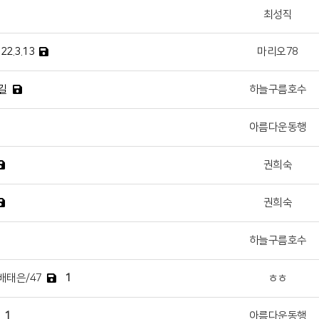
최성직
.3.13
마리오78
길
하늘구름호수
아름다운동행
권희숙
권희숙
하늘구름호수
배태은/47
1
ㅎㅎ
1
아름다운동행