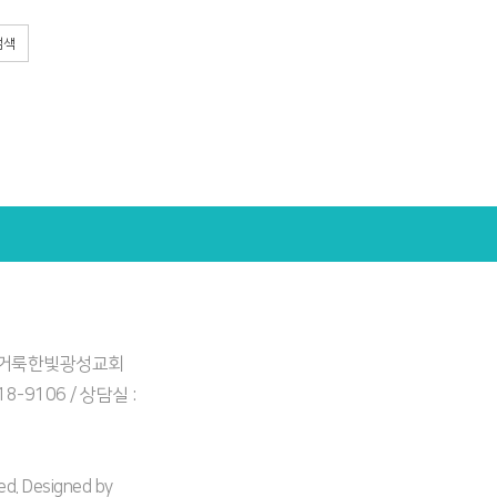
검색
: 거룩한빛광성교회
918-9106 / 상담실 :
. Designed by