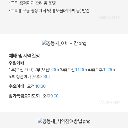
- 교회 홈페이지 관리 및 운영
- 교회홍보용 영상 제작 및 홍보물(겨자씨 등) 발간
MINISTRY
예배 및 사역일정
주일예배
1부(오전
7:00
) 2부(오전
9:00
) 3부(오전
11:00
) 4부(오후
12:30
)
5부 청년예배(오후
2:30
)
수요예배
:
오전
10:30
빛가득금요기도회
:
오후
9:00
WORSHIP