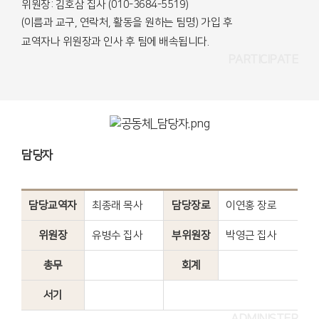
위원장: 김호삼 집사 (010-3684-5519)
(이름과 교구, 연락처, 활동을 원하는 팀명) 가입 후
교역자나 위원장과 인사 후 팀에 배속됩니다.
PARTICIPATE
담당자
담당교역자
최종래 목사
담당장로
이연홍 장로
위원장
유병수 집사
부위원장
박영근 집사
총무
회계
서기
ADMINISTER