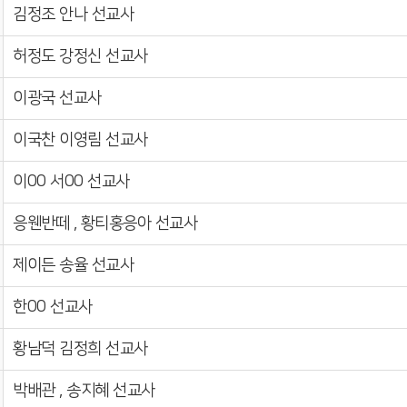
김정조 안나 선교사
허정도 강정신 선교사
이광국 선교사
이국찬 이영림 선교사
이00 서00 선교사
응웬반떼 , 황티홍응아 선교사
제이든 송율 선교사
한00 선교사
황남덕 김정희 선교사
박배관 , 송지혜 선교사