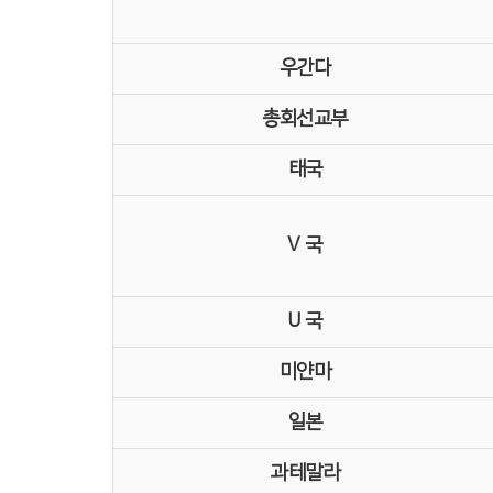
우간다
총회선교부
태국
V 국
U 국
미얀마
일본
과테말라