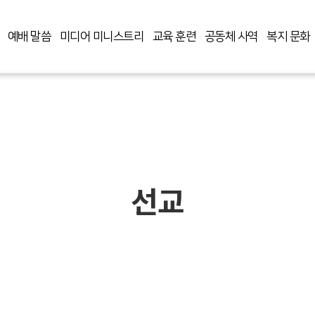
예배 말씀
미디어 미니스트리
교육 훈련
공동체 사역
복지 문화
선교