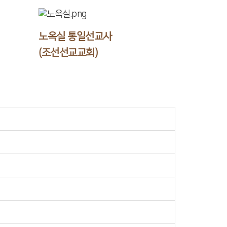
노옥실 통일선교사
(조선선교교회)