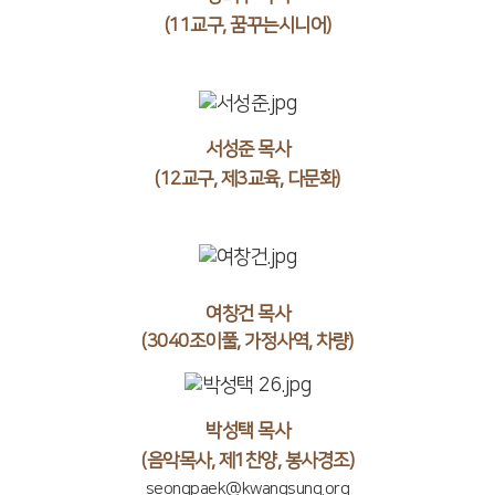
(11교구, 꿈꾸는시니어)
서성준 목사
(12교구, 제3교육, 다문화)
여창건 목사
(3040조이풀, 가정사역, 차량)
박성택 목사
(음악목사, 제1찬양, 봉사경조)
seongpaek@kwangsung.org