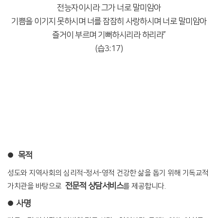
전능자이시라 그가 너로 말미암아
기쁨을 이기지 못하시며 너를 잠잠히 사랑하시며 너로 말미암아
즐거이 부르며 기뻐하시리라 하리라”
(습3:17)
목적
●
성도와 지역사회의 심리적-정서-영적 건강한 삶을 돕기 위해 기독교적
전문적 상담서비스
가치관을 바탕으로
를 제공합니다.
사명
●