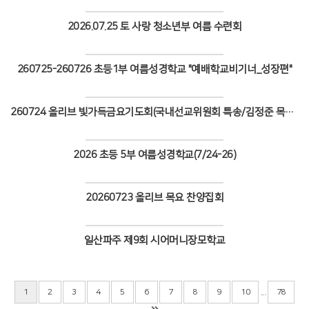
Views
2026.07.25 토 사랑 청소년부 여름 수련회
Views
260725-260726 초등1부 여름성경학교 "예배학교비기너_성장편"
Views
260724 올리브 빛가득금요기도회(국내선교위원회 특송/김정준 목사 설교)
Views
2026 초등 5부 여름성경학교(7/24-26)
Views
20260723 올리브 목요 찬양집회
Views
일산파주 제9회 시어머니장모학교
Views
...
1
2
3
4
5
6
7
8
9
10
78