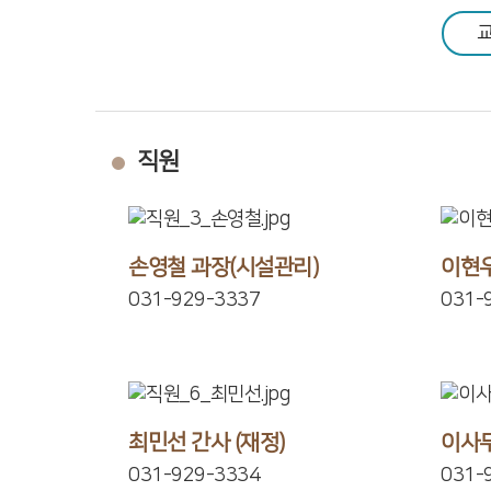
공동체 사역
복지 문화
직원
커뮤니티
손영철 과장(시설관리)
이현우
031-929-3337
031-
최민선 간사 (재정)
이사무
031-929-3334
031-