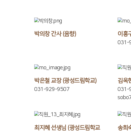
박의창 간사 (음향)
이흥구
031-
박은철 교장 (광성드림학교)
김옥현
031-929-9507
031-
sobo
최지혜 선생님 (광성드림학교
송희숙