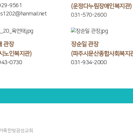
929-9561
(운정다누림장애인복지관)
hs1202@hanmail.net
031-570-2600
 관장
장순일 관장
시노인복지관)
(파주시문산종합사회복지관
943-0730
031-934-2000
: 거룩한빛광성교회