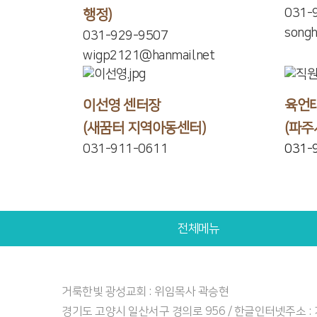
031-
행정)
song
031-929-9507
wigp2121@hanmail.net
이선영 센터장
육언태
(새꿈터 지역아동센터)
(파주
031-911-0611
031-
전체메뉴
거룩한빛 광성교회 : 위임목사 곽승현
경기도 고양시 일산서구 경의로 956 / 한글인터넷주소 