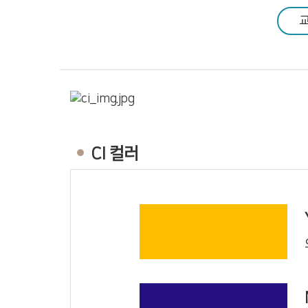
공동체 사역
복지 문화
커뮤니티
CI 컬러