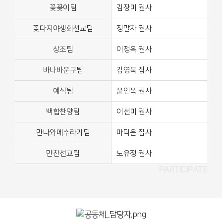
꽃꽂이팀
김장미 권사
꽃다지야생화선교팀
정말자 권사
상조팀
이정옥 권사
바나바운구팀
김영묵 집사
예식팀
윤인옥 권사
백합찬양팀
이선미 권사
만나와메추라기팀
마덕은 집사
만찬선교팀
노유정 권사
PARTICIPATE