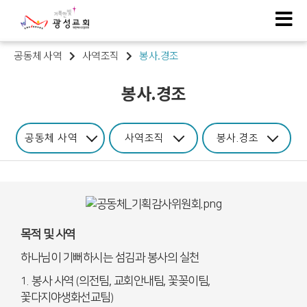
공동체 사역
사역조직
봉사.경조
봉사.경조
공동체 사역
사역조직
봉사.경조
목적 및 사역
하나님이 기뻐하시는 섬김과 봉사의 실천
봉사 사역
의전팀, 교회안내팀, 꽃꽂이팀,
1.
(
꽃다지야생화선교팀
)