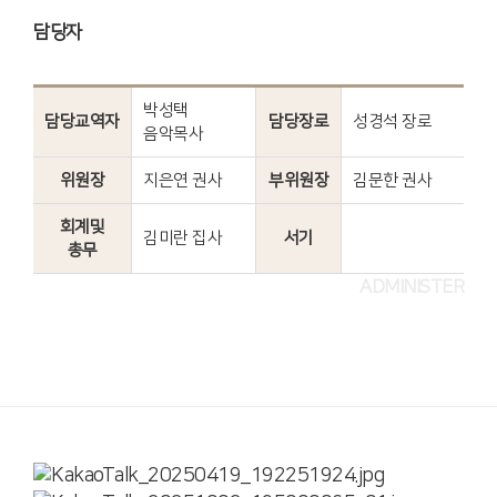
담당자
박성택
담당교역자
담당장로
성경석 장로
음악목사
위원장
지은연 권사
부위원장
김문한 권사
회계및
김미란 집사
서기
총무
ADMINISTER