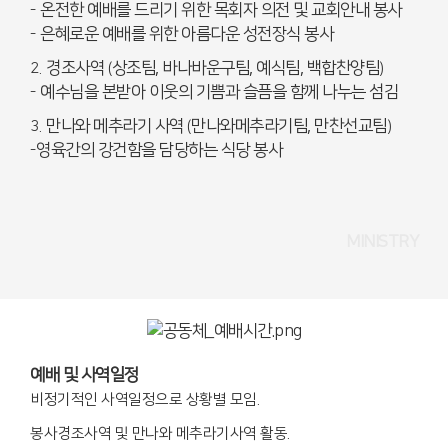
온전한 예배를 드리기 위한 목회자 의전 및 교회안내 봉사
-
은혜로운 예배를 위한 아름다운 성전장식 봉사
-
경조사역
상조팀, 바나바운구팀, 예식팀, 백합찬양팀
2.
(
)
예수님을 본받아 이웃의 기쁨과 슬픔을 함께 나누는 섬김
-
만나와 메추라기 사역
만나와메추라기팀, 만찬선교팀
3.
(
)
영육간의 강건함을 담당하는 식당 봉사
-
MINISTRY
예배 및 사역일정
비정기적인 사역일정으로 상황별 모임
.
봉사경조사역 및 만나와 메추라기사역 활동.