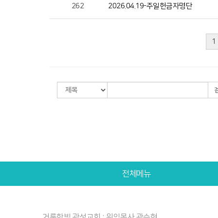
262
2026.04.19-주일헌금자명단
1
전체메뉴
거룩한빛 광성교회 : 위임목사 곽승현