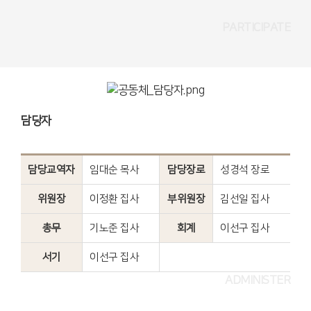
PARTICIPATE
담당자
담당교역자
임대순 목사
담당장로
성경석 장로
위원장
이정환 집사
부위원장
김선일 집사
총무
기노준 집사
회계
이선구 집사
서기
이선구 집사
ADMINISTER