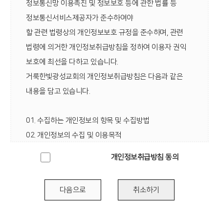
정보통신망 이용촉진 및 정보보호 등에 관한 법률 등
약관의 변경사항에 동의한 것으로 간주됩 니다.
정보통신서비스제공자가 준수하여야
할 관련 법령상의 개인정보보호 규정을 준수하며, 관련
제 3 조 (약관의 적용)
법령에 의거한 개인정보취급방침을 정하여 이용자 권익
① 이 약관은 거룩한빛광성교회가 제공하는 개별서비스에
보호에 최선을 다하고 있습니다.
관한 이용안내( 이하 서비스별 안내라 합니다) 와 함께
거룩한빛광성교회의 개인정보취급방침은 다음과 같은
적용합니다.
내용을 담고 있습니다.
② 이 약관에 명시되지 아니한 사항에 대해서는 관계법령
및 서비스별 안내의 취지에 따라 적용할 수 있습니다.
01. 수집하는 개인정보의 항목 및 수집방법
③ 회원가입시 회원의 신상정보는 거룩한빛광성교회에서
02. 개인정보의 수집 및 이용목적
가입자에게 자료를 제공하거나 통계의 목적으로 사용할
03. 개인정보 공유 및 제공
개인정보취급방침 동의
수 있습니다.
04. 개인정보의 공유 및 제 3자 제공
05. 개인정보의 보유 및 이용기간
제 4 조 ( 용어의 정의)
다음으로
취소하기
06. 개인정보 파기절차 및 방법
① 이 약관에서 사용하는 용어의 정의는 다음과 같습니다.
07. 이용자 및 법정대리인의 권리와 그 행사방법
1. 이용자라함은 회원제서비스를 이용하는 사람을