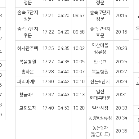
정문
정문
숲속 7단지
숲속 7단지
8
17:21
04:20
09:57
20:15
정문
정문
1
숲속 7단지
숲속 7단지
17:22
04:20
09:58
20:16
후문
후문
2
약산마을
하사관주택
17:25
04:35
10:02
20:23
4
정류장
복음병원
17:27
04:38
10:05
안곡고
20:25
0
홈타운
17:28
04:40
10:07
복음병원
20:27
3
파리바게트
17:30
04:42
10:10
산들6단지
20:29
5
일산
황금마트
17:32
04:43
10:13
20:31
7
현대홈타운
8
교회도착
17:40
04:53
10:20
일산시장
20:33
9
동양A정류장
20:34
동문2차
20:36
(황금마트)