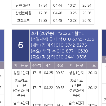
탄현 3단지
17:34
04:44
10:24
20:34
탄현큰마을
17:36
04:46
10:26
20:36
교회도착
17:38
04:48
10:28
20:40
호차 (20인승)
*2026. 1월부터
(주일저녁) 유 대 석 010-6745-7035
6
(새벽) 김 미 영 010-3742-5273
(수요) 박 덕 수 010-8771-0530
(금요) 김 경 덕 010-2441-9506
요
차타는 곳
주일밤
새벽
수요
차타는 곳
금요
성원 1단지
17:15
04:25
09:53
성원1단지
20:10
2
홈플러스
홈플러스
건너편
건너편
2
17:17
04:22
09:55
20:12
(성원2단지
(성원2단지
쪽문)
쪽문)
5
숲속 4단지
숲속 4단지
17:20
04:20
09:56
20:14