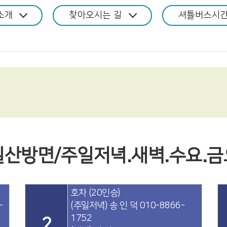
소개
찾아오시는 길
셔틀버스시
일산방면/주일저녁.새벽.수요.금
호차 (20인승)
-
(주일저녁) 송 인 덕 010-8866-
1752
2