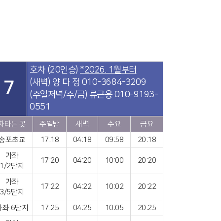
호차 (20인승)
*2026. 1월부터
(새벽) 양 다 정 010-3684-3209
7
(주일저녁/수/금) 류근용 010-9193-
0551
차타는 곳
주일밤
새벽
수요
금요
송포초교
17:18
04:18
09:58
20:18
가좌
17:20
04:20
10:00
20:20
1/2단지
가좌
17:22
04:22
10:02
20:22
3/5단지
가좌 6단지
17:25
04:25
10:05
20:25