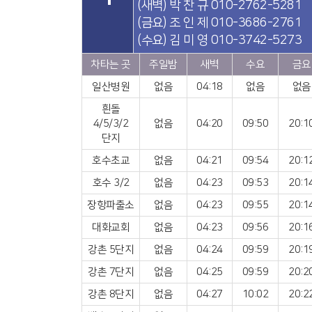
(새벽) 박 찬 규 010-2762-5281
(금요) 조 인 제 010-3686-2761
(수요) 김 미 영 010-3742-5273
차타는 곳
주일밤
새벽
수요
금요
일산병원
없음
04:18
없음
없음
흰돌
4/5/3/2
없음
04:20
09:50
20:1
단지
호수초교
없음
04:21
09:54
20:1
호수 3/2
없음
04:23
09:53
20:1
장항파출소
없음
04:23
09:55
20:1
대화교회
없음
04:23
09:56
20:1
강촌 5단지
없음
04:24
09:59
20:1
강촌 7단지
없음
04:25
09:59
20:2
강촌 8단지
없음
04:27
10:02
20:2