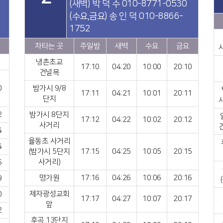
(새벽) 박 덕 수 010-8771-0530
(수요,금요) 송 인 덕 010-8866-
1752
차타는 곳
주일밤
새벽
수요
금요
냉촌초교
17:10
04:20
10:00
20:10
건널목
0
밤가시 9/8
17:11
04:21
10:01
20:11
단지
2
밤가시 8단지
17:12
04:22
10:02
20:12
사거리
4
율동초 사거리
4
(밤가시 5단지
17:15
04:25
10:05
20:15
사거리)
6
명가원
17:16
04:26
10:06
20:16
9
제자광성교회
0
17:17
04:27
10:07
20:17
앞
2
후곡 13단지