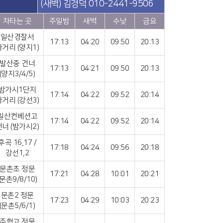
(새벽) 김경덕 010-2441-9506
차타는 곳
주일밤
새벽
수낮
금요
일산경찰서
17:13
04:20
09:50
20:13
사거리 (양지1)
발산중 건너
17:13
04:21
09:50
20:13
(양지3/4/5)
밤가시1단지
17:14
04:22
09:52
20:14
사거리 (강선3)
일산컨베션고
17:14
04:22
09:52
20:14
건너 (밤가시2)
후곡 16,17 /
17:18
04:24
09:56
20:18
강선1,2
문촌초 정문
17:21
04:28
10:01
20:21
(문촌9/8/10)
문촌2 정문
17:23
04:29
10:03
20:23
(문촌5/6/1)
주협고 정문