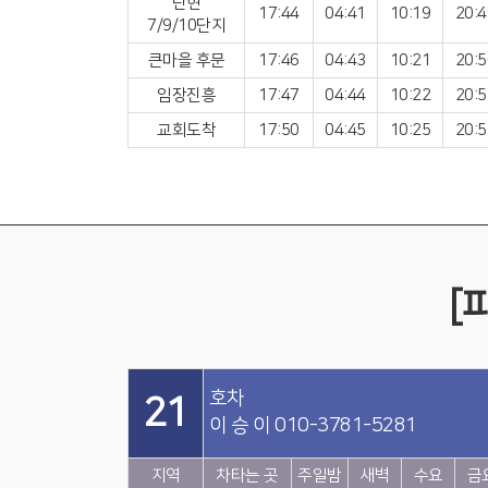
탄현
17:44
04:41
10:19
20:4
7/9/10단지
큰마을 후문
17:46
04:43
10:21
20:5
임장진흥
17:47
04:44
10:22
20:5
교회도착
17:50
04:45
10:25
20:5
[
호차
21
이 승 이 010-3781-5281
지역
차타는 곳
주일밤
새벽
수요
금