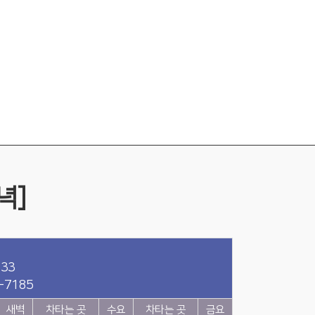
녁]
233
-7185
새벽
차타는 곳
수요
차타는 곳
금요