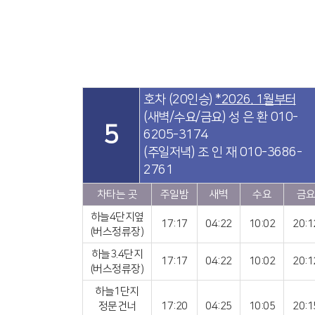
호차 (20인승)
*2026. 1월부터
(새벽/수요/금요) 성 은 환 010-
5
6205-3174
(주일저녁) 조 인 재 010-3686-
2761
차타는 곳
주일밤
새벽
수요
금
하늘4단지옆
17:17
04:22
10:02
20:1
(버스정류장)
하늘3.4단지
17:17
04:22
10:02
20:1
(버스정류장)
하늘1단지
정문건너
17:20
04:25
10:05
20:1