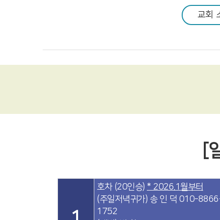
교회 
공동체 사역
복지 문화
커뮤니티
[
호차 (20인승)
* 2026.1월부터
(주일저녁귀가) 송 인 덕 010-8866
1752
1