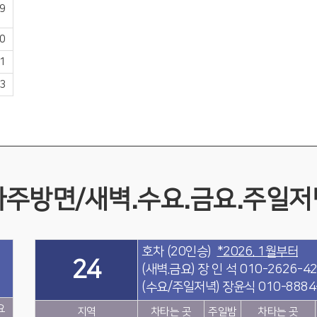
9
0
1
3
파주방면/새벽.수요.금요.주일저
호차 (20인승)
*2026. 1월부터
24
(새벽.금요) 장 인 석 010-2626-4
(수요/주일저녁) 장윤식 010-8884
요
지역
차타는 곳
주일밤
차타는 곳