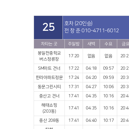
호차 (20인승)
25
전 창 준 010-4711-6012
차타는 곳
주일밤
새벽
수요
금
봉일천중학교
17:20
없음
없음
20:2
버스정류장
SM마트 건너
17:22
04:18
09:57
20:2
한라아파트정문
17:24
04:20
09:59
20:3
동문그린시티
17:31
04:27
10:06
20:3
중산고 건너
17:41
04:35
10:16
20:4
해태쇼핑
17:41
04:35
10:16
20:4
(203동)
중산 208동
17:41
04:40
10:17
20:4