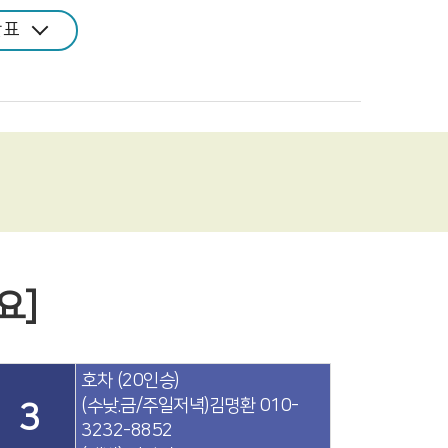
간표
요]
호차 (20인승)
(수낮.금/주일저녁)김명환 010-
3
3232-8852