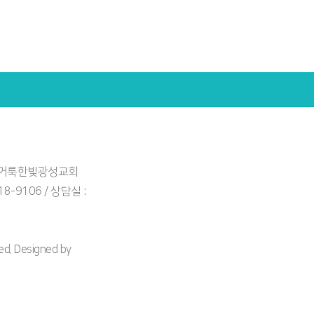
: 거룩한빛광성교회
918-9106 / 상담실 :
. Designed by