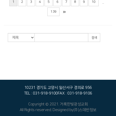
1
2
3
4
5
6
7
8
9
10
...
139
검색
10231 경기도 고양시 일산서구 경의로 956
TEL : 031-918-9100
FAX : 031-918-9106
Copyright © 2021. 거룩한빛광성교회
All Rights reserved. Designed by
(주)스데반정보