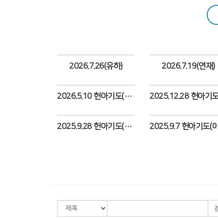
공동체 사역
복지 문화
2026.7.26(유하)
2026.7.19(연재)
Views
Views
2026.5.10 헌아기도(은우)
커뮤니티
Views
Views
2025.9.28 헌아기도(보라)
Views
Views