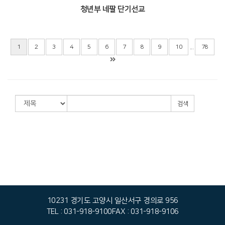
청년부 네팔 단기선교
Views
...
1
2
3
4
5
6
7
8
9
10
78
검색
10231 경기도 고양시 일산서구 경의로 956
TEL : 031-918-9100
FAX : 031-918-9106