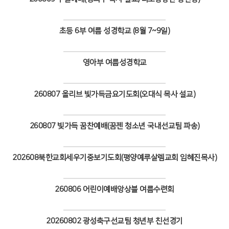
# 첨부 21.초등4_2.jpeg
Views
# 첨부 22.초등4_3.jpeg
# 첨부 23.초등4_4.jpeg
초등 6부 여름 성경학교 (8월 7~9일)
# 첨부 24.초등4_5.jpeg
Views
# 첨부 25.초등4_6.jpeg
# 첨부 26.초등5_1.jpeg
영아부 여름성경학교
# 첨부 27.초등5_2.jpeg
Views
# 첨부 28.초등5_3.jpeg
260807 올리브 빛가득금요기도회(오대식 목사 설교)
# 첨부 29.초등5_4.jpeg
# 첨부 30.초등5_5.jpeg
Views
# 첨부 31.초등6_1.jpg
260807 빛가득 꿈찬예배(꿈젠 청소년 국내선교팀 파송)
# 첨부 32.초등6_2.jpg
Views
# 첨부 33.초등6_3.jpg
# 첨부 34.초등6_4.jpg
202608북한교회세우기중보기도회(평양예루살렘교회 임혜진목사)
# 첨부 35.초등3_1.jpg
Views
# 첨부 36.초등3_2.jpg
260806 어린이예배앙상블 여름수련회
# 첨부 37.초등3_3.jpg
# 첨부 38.초등3_4.jpg
Views
# 첨부 39.초등3_5.jpg
20260802 광성축구선교팀 청년부 친선경기
# 첨부 40.초등3_6.jpg