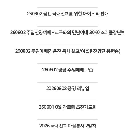
Views
# 첨부 41.6A9A9644.JPG
# 첨부 42.6A9A9706.JPG
260802 꿈젠 국내선교를 위한 아이스티 판매
# 첨부 43.6A9A9728.JPG
Views
# 첨부 44.6A9A9730.JPG
260802 주일찬양예배 - 교구와의 만남예배 3040 조이풀장년부
Views
260802 주일예배(김은찬 목사 설교/여울림찬양단 봉헌송)
Views
260802 꿈담 주일예배 모습
Views
20260802 풍경 리뉴얼
Views
260801 8월 장로회 조찬기도회
Views
2026 국내선교 마을봉사 2일차