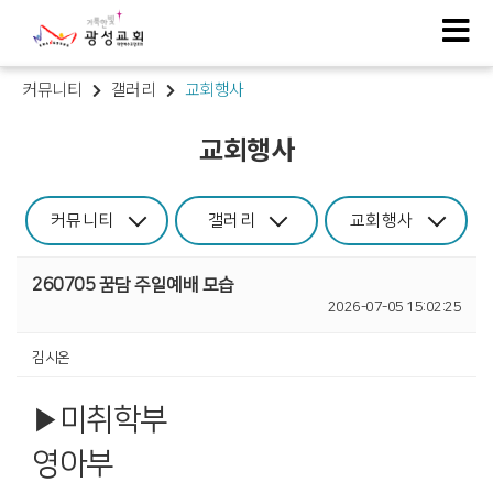
커뮤니티
갤러리
교회행사
교회행사
커뮤니티
갤러리
교회행사
260705 꿈담 주일예배 모습
2026-07-05 15:02:25
김시온
▶️미취학부
영아부