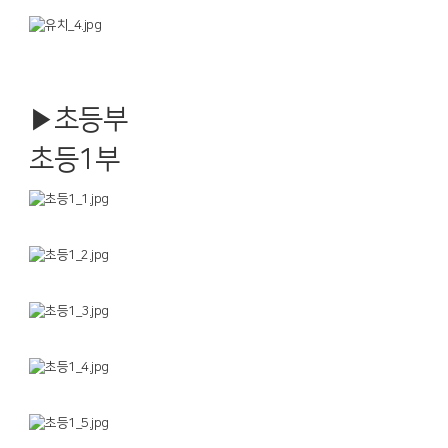
▶️초등부
초등1부