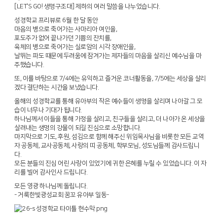
[LET'S GO! 생명구조대] 제하의 여러 말씀을 나누었습니다.
성경학교 프리뷰로 6월 한 달 동안
마음의 병으로 죽어가는 사마리아 여인을,
포도주가 없어 끝나가던 기쁨의 잔치를,
육체의 병으로 죽어가는 실로암의 시각 장애인을,
날뛰는 파도 때문에 두려움에 잠겨가는 제자들의 마음을 살리신 예수님을 마
주했습니다.
또, 이를 바탕으로 7/4에는 유익하고 즐거운 코너활동을, 7/5에는 세상을 살리
겠다 결단하는 시간을 보냈습니다.
올해의 성경학교를 통해 유아부의 작은 예수들이 생명을 살리며 나아갈 그 모
습이 너무나 기대가 됩니다.
하나님께서 이들을 통해 가정을 살리고, 친구들을 살리고, 더 나아가 온 세상을
살려내는 생명의 강물이 되길 진심으로 소망합니다.
마지막으로 기도, 후원, 섬김으로 함께 해주신 위임목사님을 비롯한 모든 교역
자 공동체, 교사공동체, 사랑의 띠 공동체, 학부모님, 성도님들께 감사드립니
다.
모든 분들의 진심 어린 사랑이 있었기에 귀한 은혜를 누릴 수 있었습니다. 이 자
리를 빌어 감사인사 드립니다.
모든 영광 하나님께 돌립니다.
- 거룩한빛광성교회 꿈꼬 유아부 일동-