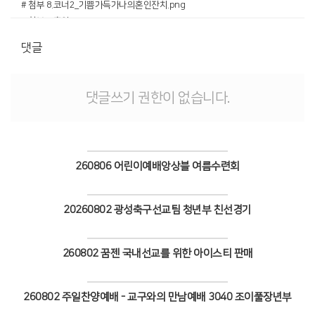
# 첨부 8.코너2_기쁨가득가나의혼인잔치.png
# 첨부 9.혼인1.jpg
# 첨부 10.혼인2.jpg
댓글
# 첨부 11.혼인3.jpg
# 첨부 12.혼인4.jpg
# 첨부 13.혼인5.jpg
댓글쓰기 권한이 없습니다.
# 첨부 14.코너3_어둠을밝히는빛실로암.png
# 첨부 15.실로암1.jpg
# 첨부 16.실로암2.jpg
# 첨부 17.실로암3.jpg
260806 어린이예배앙상블 여름수련회
# 첨부 18.실로암4.jpg
# 첨부 19.실로암5.jpg
Views
# 첨부 20.코너4_두려움을샬롬으로갈릴리.png
20260802 광성축구선교팀 청년부 친선경기
# 첨부 21.갈릴리1.jpg
Views
# 첨부 22.갈릴리2.jpg
# 첨부 23.갈릴리3.jpg
260802 꿈젠 국내선교를 위한 아이스티 판매
# 첨부 24.갈릴리4.jpg
Views
# 첨부 25.갈릴리5.jpg
# 첨부 26.성경학교 단체사진.jpg
260802 주일찬양예배 - 교구와의 만남예배 3040 조이풀장년부