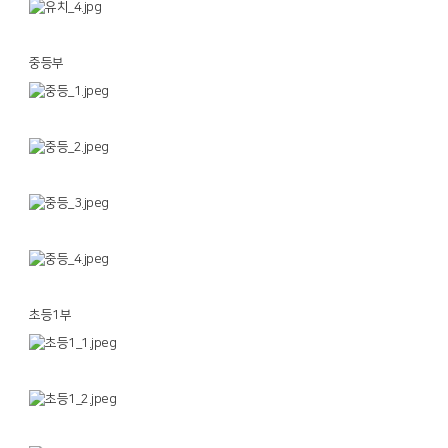
중등부
초등1부