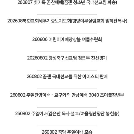
260807 빛가득 꿈찬예배(꿈젠 청소년 국내선교팀 파송)
# 첨부 32.초등5_3.jpeg
Views
# 첨부 33.초등5_4.jpeg
# 첨부 34.초등5_5.jpeg
202608북한교회세우기중보기도회(평양예루살렘교회 임혜진목사)
# 첨부 35.초등5_6.jpeg
Views
# 첨부 36.초등5_7.jpeg
260806 어린이예배앙상블 여름수련회
# 첨부 37.초등5_8.jpeg
# 첨부 38.초등6_1.jpg
Views
# 첨부 39.초등6_2.jpg
20260802 광성축구선교팀 청년부 친선경기
# 첨부 40.초등6_3.jpg
Views
# 첨부 41.초등6_4.jpg
# 첨부 42.초등6_5.jpg
260802 꿈젠 국내선교를 위한 아이스티 판매
# 첨부 43.6A9A7941.JPG
Views
# 첨부 44.6A9A7929.JPG
260802 주일찬양예배 - 교구와의 만남예배 3040 조이풀장년부
# 첨부 45.6A9A7942.JPG
# 첨부 46.6A9A7984.JPG
Views
260802 주일예배(김은찬 목사 설교/여울림찬양단 봉헌송)
Views
260802 꿈담 주일예배 모습