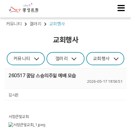
커뮤니티
갤러리
교회행사
교회행사
커뮤니티
갤러리
교회행사
260517 꿈담 스승의주일 예배 모습
2026-05-17 18:56:51
김시온
서창큰빛교회