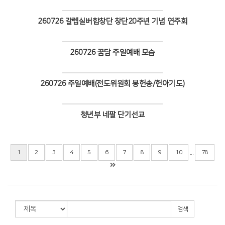
Views
260726 갈렙실버합창단 창단20주년 기념 연주회
Views
260726 꿈담 주일예배 모습
Views
260726 주일예배(전도위원회 봉헌송/헌아기도)
Views
청년부 네팔 단기선교
Views
...
1
2
3
4
5
6
7
8
9
10
78
검색