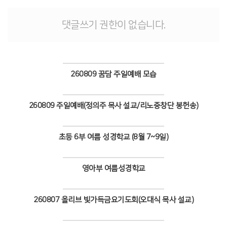
# 첨부 12.중등_3.jpeg
# 첨부 13.중등_4.jpeg
댓글쓰기 권한이 없습니다.
# 첨부 14.초등1_1.jpeg
# 첨부 15.초등1_2.jpeg
# 첨부 16.초등1_3.jpeg
# 첨부 17.초등1_4.jpeg
260809 꿈담 주일예배 모습
# 첨부 18.초등1_5.jpeg
# 첨부 19.초등1_6.jpeg
Views
# 첨부 20.초등2_1.jpg
260809 주일예배(정의주 목사 설교/리노중창단 봉헌송)
# 첨부 21.초등2_2.jpg
Views
# 첨부 22.초등2_3.jpg
# 첨부 23.초등2_4.jpg
초등 6부 여름 성경학교 (8월 7~9일)
# 첨부 24.초등4_1.jpeg
Views
# 첨부 25.초등4_2.jpeg
# 첨부 26.초등4_3.jpeg
영아부 여름성경학교
# 첨부 27.초등4_4.jpeg
Views
# 첨부 28.초등4_5.jpeg
260807 올리브 빛가득금요기도회(오대식 목사 설교)
# 첨부 29.초등4_6.jpeg
# 첨부 30.초등5_1.jpeg
Views
# 첨부 31.초등5_2.jpeg