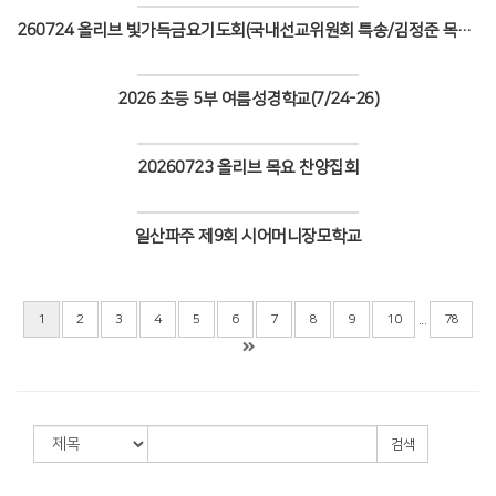
260724 올리브 빛가득금요기도회(국내선교위원회 특송/김정준 목사 설교)
Views
2026 초등 5부 여름성경학교(7/24-26)
Views
20260723 올리브 목요 찬양집회
Views
일산파주 제9회 시어머니장모학교
Views
...
1
2
3
4
5
6
7
8
9
10
78
검색