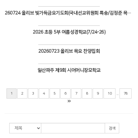
Views
260724 올리브 빛가득금요기도회(국내선교위원회 특송/김정준 목사 설교)
Views
2026 초등 5부 여름성경학교(7/24-26)
Views
20260723 올리브 목요 찬양집회
Views
일산파주 제9회 시어머니장모학교
Views
...
1
2
3
4
5
6
7
8
9
10
78
검색