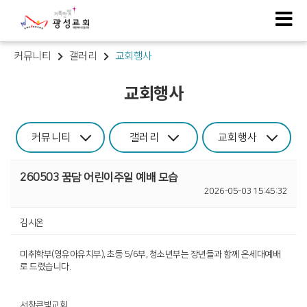
커뮤니티
갤러리
교회행사
교회행사
커뮤니티
갤러리
교회행사
260503 꿈담 어린이주일 예배 모습
2026-05-03 15:45:32
김시온
미취학부(영유아유치부), 초등 5/6부, 청소년부는 장년들과 함께 온세대예배
로 드렸습니다.
서창큰빛교회