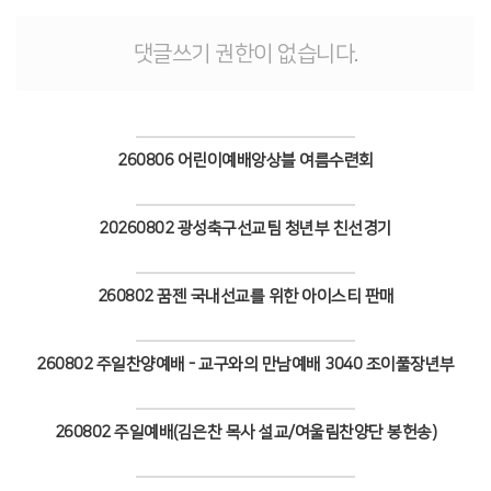
# 첨부 12.초등3_1.jpg
# 첨부 13.초등3_2.jpg
댓글쓰기 권한이 없습니다.
# 첨부 14.초등3_3.jpg
# 첨부 15.초등3_4.jpg
# 첨부 16.초등3_5.jpg
# 첨부 17.초등3_6.jpg
260806 어린이예배앙상블 여름수련회
# 첨부 18.초등4_1.jpeg
# 첨부 19.초등4_2.jpeg
Views
# 첨부 20.초등4_3.jpeg
20260802 광성축구선교팀 청년부 친선경기
# 첨부 21.초등4_4.jpeg
Views
# 첨부 22.초등4_5.jpeg
# 첨부 23.초등4_6.jpeg
260802 꿈젠 국내선교를 위한 아이스티 판매
Views
260802 주일찬양예배 - 교구와의 만남예배 3040 조이풀장년부
Views
260802 주일예배(김은찬 목사 설교/여울림찬양단 봉헌송)
Views