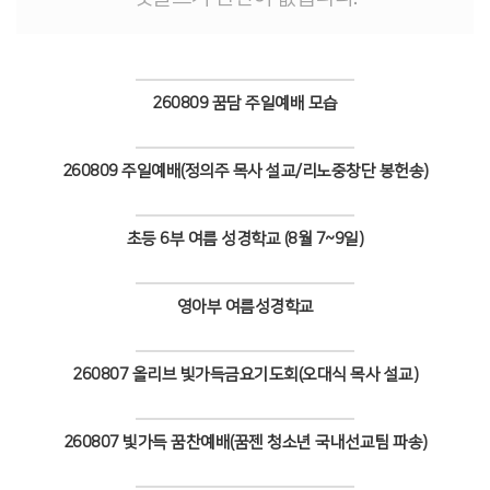
# 첨부 14.118A5728.JPG
# 첨부 15.118A5730.JPG
# 첨부 16.118A5733.JPG
# 첨부 17.118A5737.JPG
260809 꿈담 주일예배 모습
# 첨부 18.118A5739.JPG
# 첨부 19.118A5740.JPG
Views
# 첨부 20.118A5748.JPG
260809 주일예배(정의주 목사 설교/리노중창단 봉헌송)
# 첨부 21.118A5752.JPG
Views
# 첨부 22.118A5758.JPG
# 첨부 23.118A5760.JPG
초등 6부 여름 성경학교 (8월 7~9일)
# 첨부 24.118A5780.JPG
Views
영아부 여름성경학교
Views
260807 올리브 빛가득금요기도회(오대식 목사 설교)
Views
260807 빛가득 꿈찬예배(꿈젠 청소년 국내선교팀 파송)
Views