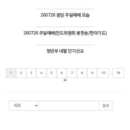
Views
260726 꿈담 주일예배 모습
Views
260726 주일예배(전도위원회 봉헌송/헌아기도)
Views
청년부 네팔 단기선교
Views
...
1
2
3
4
5
6
7
8
9
10
78
검색