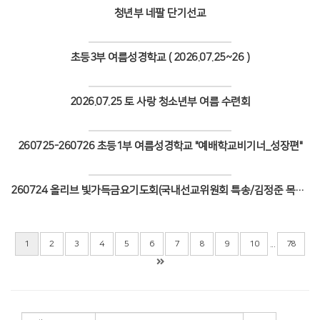
청년부 네팔 단기선교
Views
초등3부 여름성경학교 ( 2026.07.25~26 )
Views
2026.07.25 토 사랑 청소년부 여름 수련회
Views
260725-260726 초등1부 여름성경학교 "예배학교비기너_성장편"
Views
260724 올리브 빛가득금요기도회(국내선교위원회 특송/김정준 목사 설교)
Views
...
1
2
3
4
5
6
7
8
9
10
78