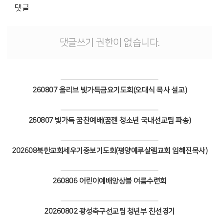
# 첨부 10.214A4577.JPG
댓글
# 첨부 11.214A4581.JPG
# 첨부 12.214A4595.JPG
# 첨부 13.214A4598.JPG
댓글쓰기 권한이 없습니다.
# 첨부 14.214A4600.JPG
# 첨부 15.214A4601.JPG
# 첨부 16.214A4603.JPG
# 첨부 17.214A4604.JPG
260807 올리브 빛가득금요기도회(오대식 목사 설교)
# 첨부 18.214A4606.JPG
# 첨부 19.214A4609.JPG
Views
# 첨부 20.214A4610.JPG
260807 빛가득 꿈찬예배(꿈젠 청소년 국내선교팀 파송)
# 첨부 21.214A4611.JPG
Views
# 첨부 22.214A4612.JPG
# 첨부 23.214A4613.JPG
202608북한교회세우기중보기도회(평양예루살렘교회 임혜진목사)
# 첨부 24.214A4614.JPG
Views
# 첨부 25.214A4638.JPG
# 첨부 26.214A4641.JPG
260806 어린이예배앙상블 여름수련회
Views
20260802 광성축구선교팀 청년부 친선경기